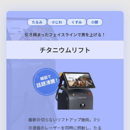
たるみ
小じわ
くすみ
小顔
引き締まったフェイスラインで
男を上げる！
チタニウムリフト
最新の切らないリフトアップ施術。3つ
の波長のレーザーを同時に照射し、たる