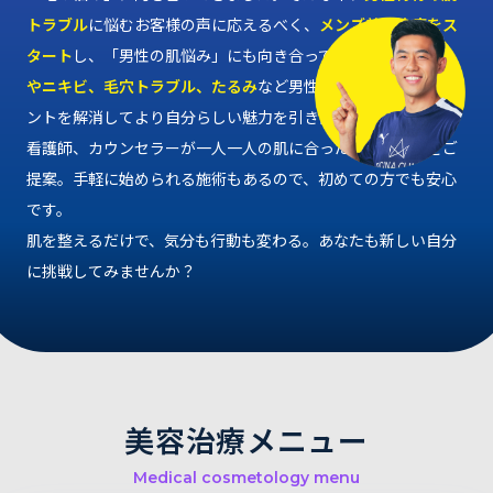
トラブル
に悩むお客様の声に応えるべく、
メンズ美容治療をス
タート
し、「男性の肌悩み」にも向き合っていきます。
肌荒れ
やニキビ、毛穴トラブル、たるみ
など男性が特に気になるポイ
ントを解消してより自分らしい魅力を引き出せるよう、医師、
看護師、カウンセラーが一人一人の肌に合った最適なケアをご
提案。手軽に始められる施術もあるので、初めての方でも安心
です。
肌を整えるだけで、気分も行動も変わる。あなたも新しい自分
に挑戦してみませんか？
美容治療メニュー
Medical cosmetology menu