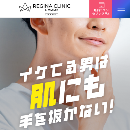
ク
オ
無料カウン
セリング予約
リ
テ
ィ
トップページ
で
選
脱毛料金一覧
ば
れ
る
はじめての方へ
医
療
クリニック一覧
脱
毛
美容治療
よくある質問