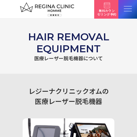
ク
オ
無料カウン
セリング予約
リ
テ
ィ
HAIR REMOVAL
トップページ
で
EQUIPMENT
選
脱毛料金一覧
ば
医療レーザー脱毛機器について
れ
る
はじめての方へ
医
療
レジーナクリニックオムの
クリニック一覧
脱
医療レーザー脱毛機器
毛
美容治療
よくある質問