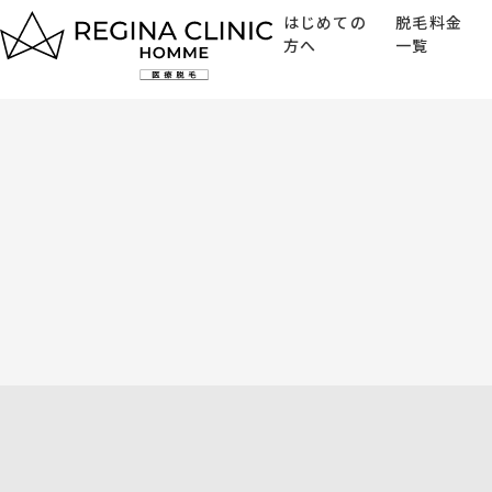
ク
はじめての
脱毛料金
オ
方へ
一覧
リ
テ
ィ
トップページ
で
選
ば
脱毛料金一覧
れ
る
はじめての方へ
医
療
脱
クリニック一覧
毛
美容治療
よくある質問