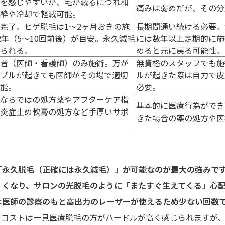
を感じやすいが、毛が減るにつれ和
痛みは弱めだが、その分
酔や冷却で軽減可能。
完了。ヒゲ脱毛は1〜2ヶ月おきの施
長期間通い続ける必要。
2年（5〜10回前後）が目安。永久減毛
には数年以上定期的に施
られる。
めると元に戻る可能性。
者（医師・看護師）のみ施術。万が
無資格のスタッフでも施
ブルが起きても医師がその場で適切
ルが起きた際は自力で皮
能。
必要。
ならではの処方薬やアフターケア指
基本的に医療行為ができ
炎症止め軟膏の処方など手厚いサポ
きた場合の薬の処方や医
「永久脱毛（正確には永久減毛）」が可能なのが最大の強みで
くくなり、サロンの光脱毛のように「またすぐ生えてくる」心
は医師の診察のもと高出力のレーザーが使えるため少ない回数
やコストは一見医療脱毛の方がハードルが高く感じられますが