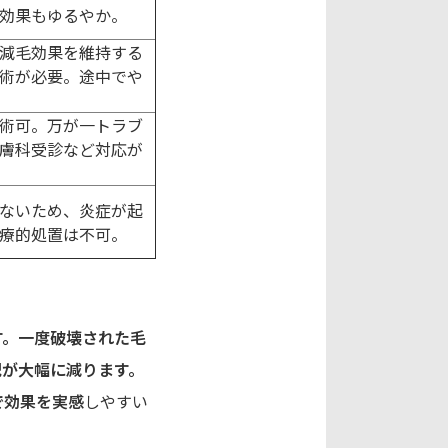
効果もゆるやか。
減毛効果を維持する
術が必要。途中でや
術可。万が一トラブ
膚科受診など対応が
ないため、炎症が起
療的処置は不可。
す。一度破壊された毛
配が大幅に減ります。
で効果を実感
しやすい
、