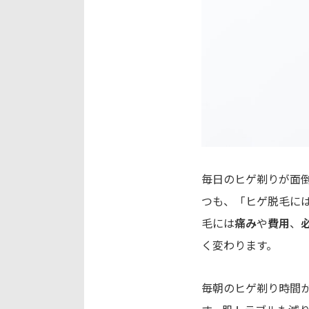
毎日のヒゲ剃りが面
つも、「ヒゲ脱毛に
毛には
痛み
や
費用
、
く変わります。
毎朝のヒゲ剃り時間