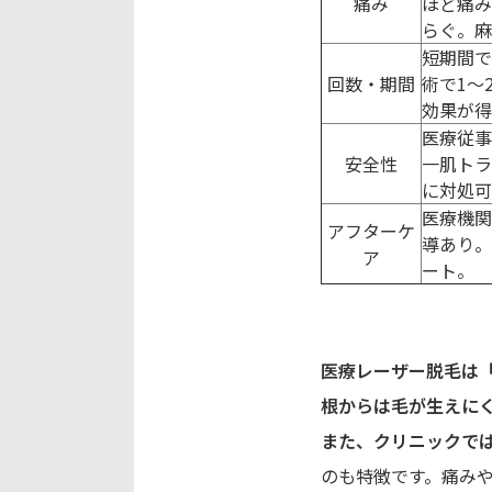
痛み
ほど痛み
らぐ。麻
短期間で
回数・期間
術で1〜
効果が得
医療従事
安全性
一肌トラ
に対処可
医療機関
アフターケ
導あり。
ア
ート。
医療レーザー脱毛は
根からは毛が生えに
また、クリニックで
のも特徴です。痛み