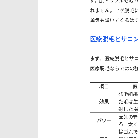
す。肌トラブルも減
れません。ヒゲ脱毛
勇気も湧いてくるは
医療脱毛とサロ
まず、
医療脱毛
と
サ
医療脱毛ならではの
項目
医
発毛組織
効果
た毛は生
射した場
医師の管
パワー
る。太く
輪ゴムで