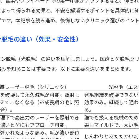
り、営業やプライベートでの第一印象がアップするなど、得ら
によって得られる効果と、不安を解消するポイントを具体的に
ずです。本記事を読み進め、後悔しないクリニック選びのヒン
ン脱毛の違い（効果・安全性）
ロン脱毛
（光脱毛）の違いを理解しましょう。医療ヒゲ脱毛ク
強みを知ることは重要です。以下に主要な違いをまとめます。
療レーザー脱毛（クリニック）
光脱毛（エス
を破壊して永久減毛が可能。照射し
発毛組織を破壊できない
えてこなくなる（※成長期の毛に照
効果のみ。継続して通わ
合）。
る。
理下で高出力のレーザーを照射でき
誰でも扱える機械のため
濃いヒゲにもアプローチ可能。
果もマイルドで、太い毛
弾かれたような痛み。毛が濃い部位
じんわりとあたたかい刺