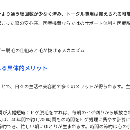
ンより通う総回数が少なく済み、トータル費用は抑えられる可
起こった際の安心感、医療機関ならではのサポート体制も医療
ザー脱毛の仕組みと毛が抜けるメカニズム
れる具体的メリット
ことで、日々の生活や美容面で多くのメリットが得られます。
。
間が大幅短縮
：ヒゲ脱毛をすれば、毎朝のヒゲ剃りから解放され
は、40年間で約1,200時間もの時間をヒゲ処理に費やす計算
節約でき、忙しい朝にゆとりが生まれます。時間の節約は心の