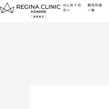
ク
はじめての
脱毛料金
オ
方へ
一覧
リ
テ
ィ
トップページ
で
選
ば
脱毛料金一覧
れ
る
はじめての方へ
医
療
脱
クリニック一覧
毛
美容治療
よくある質問